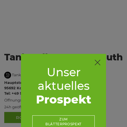
Tankstelle Konnersreuth
Unser
Tankstelle
aktuelles
Hauptstraße 23
95692 Konnersreuth
Tel: +49 9632 500-270
Prospekt
Öffnungszeiten
24h geöffnet
ROUTE
ZUM
BLÄTTERPROSPEKT