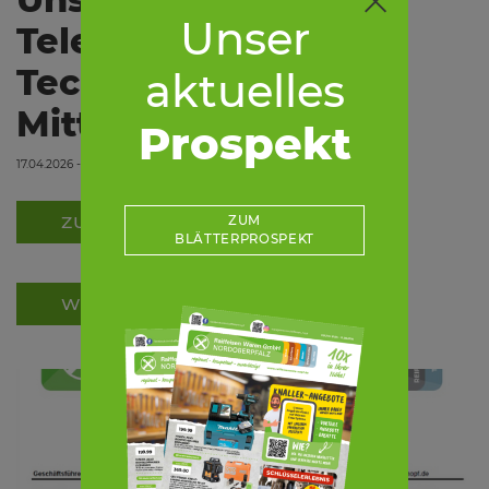
Unser
Telefonnummern im
Technikzentrum
aktuelles
Mitterteich
Prospekt
17.04.2026 - 08:00
ZUR LISTE
ZUM
BLÄTTERPROSPEKT
WEITERLESEN