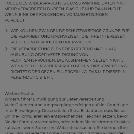
FOLGE DES WIDERSPRUCHS IST, DASS WIR IHRE DATEN NICHT
MEHR VERARBEITEN DÜRFEN. DAS GILT NUR DANN NICHT,
WENN EINE DER FOLGENDEN VORAUSSETZUNGEN
VORLIEGT:
WIR KÖNNEN ZWINGENDE SCHUTZWÜRDIGE GRÜNDE FÜR
DIE VERARBEITUNG NACHWEISEN, DIE IHRE INTERESSEN,
RECHTE UND FREIHEITEN ÜBERWIEGEN.
DIE VERARBEITUNG DIENT DER GELTENDMACHUNG,
AUSÜBUNG ODER VERTEIDIGUNG VON
RECHTSANSPRÜCHEN. DIE AUSNAHMEN GELTEN NICHT,
WENN SICH IHR WIDERSPRUCH GEGEN DIREKTWERBUNG
RICHTET ODER GEGEN EIN PROFILING, DAS MIT DIESER IN
VERBINDUNG STEHT.
Weitere Rechte
Widerruf Ihrer Einwilligung zur Datenverarbeitung
Viele Datenverarbeitungsvorgänge erfolgen auf der Grundlage
Ihrer Einwilligung. Diese erteilen Sie z. B. dadurch, dass Sie bei
Online-Formularen ein entsprechendes Häkchen setzen, bevor
Sie das Formular versenden, oder indem Sie bestimmte Cookies
zulassen, wenn Sie unsere Webseite besuchen. Sie können Ihre
Einwilligung jederzeit ohne Angabe von Gründen widerrufen