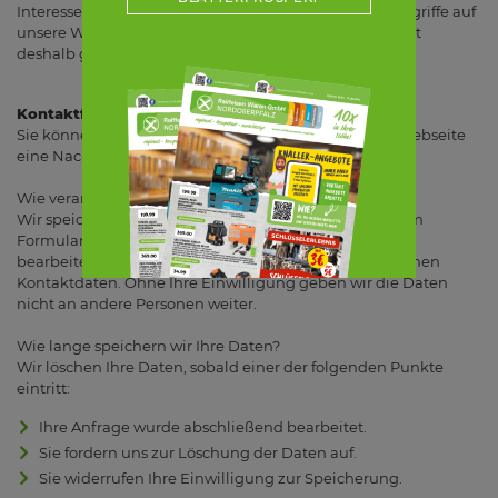
Interesse, einen anonymisierten Überblick über die Zugriffe auf
unsere Webseite zu erhalten. Die Datenverarbeitung ist
deshalb gemäß Art. 6 Abs. 1 lit. f) DSGVO rechtmäßig.
Kontaktformular
Sie können uns über das Kontaktformular auf dieser Webseite
eine Nachricht zukommen lassen.
Wie verarbeiten wir Ihre Daten?
Wir speichern Ihre Nachricht und die Angaben aus dem
Formular, um Ihre Anfrage inklusive Anschlussfragen
bearbeiten zu können. Das betrifft auch die angegebenen
Kontaktdaten. Ohne Ihre Einwilligung geben wir die Daten
nicht an andere Personen weiter.
Wie lange speichern wir Ihre Daten?
Wir löschen Ihre Daten, sobald einer der folgenden Punkte
eintritt:
Ihre Anfrage wurde abschließend bearbeitet.
Sie fordern uns zur Löschung der Daten auf.
Sie widerrufen Ihre Einwilligung zur Speicherung.