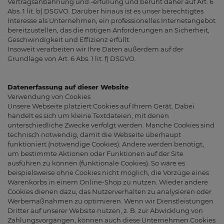
Vertragsanbahnung und -erfüllung und beruht daher auf Art. 6
Abs. 1 lit. b) DSGVO. Darüber hinaus ist es unser berechtigtes
Interesse als Unternehmen, ein professionelles Internetangebot
bereitzustellen, das die nötigen Anforderungen an Sicherheit,
Geschwindigkeit und Effizienz erfüllt.
Insoweit verarbeiten wir Ihre Daten außerdem auf der
Grundlage von Art. 6 Abs. 1 lit. f) DSGVO.
Datenerfassung auf dieser Website
Verwendung von Cookies
Unsere Webseite platziert Cookies auf Ihrem Gerät. Dabei
handelt es sich um kleine Textdateien, mit denen
unterschiedliche Zwecke verfolgt werden. Manche Cookies sind
technisch notwendig, damit die Webseite überhaupt
funktioniert (notwendige Cookies). Andere werden benötigt,
um bestimmte Aktionen oder Funktionen auf der Site
ausführen zu können (funktionale Cookies). So wäre es
beispielsweise ohne Cookies nicht möglich, die Vorzüge eines
Warenkorbs in einem Online-Shop zu nutzen. Wieder andere
Cookies dienen dazu, das Nutzerverhalten zu analysieren oder
Werbemaßnahmen zu optimieren. Wenn wir Dienstleistungen
Dritter auf unserer Website nutzen, z. B. zur Abwicklung von
Zahlungsvorgängen, können auch diese Unternehmen Cookies