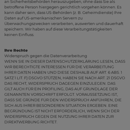
an Sicherheitsbehörden herauszugeben, ohne dass Sie als
betroffene Person hiergegen gerichtlich vorgehen können. Es
kann daher sein, dass US-Behörden (z. B. Geheimdienste) Ihre
Daten auf US-amerikanischen Servern zu
Überwachungszwecken verarbeiten, auswerten und dauerhaft
speichern. Wir haben auf diese Verarbeitungstätigkeiten
keinen Einfluss.
Ihre Rechte
Widerspruch gegen die Datenverarbeitung
WENN SIE IN DIESER DATENSCHUTZERKLÄRUNG LESEN, DASS
WIR BERECHTIGTE INTERESSEN FÜR DIE VERARBEITUNG
IHRER DATEN HABEN UND DIESE DESHALB AUF ART. 6 ABS. 1
SATZ 1 LIT. F) DSGVO STÜTZEN, HABEN SIE NACH ART. 21 DSGVO
DAS RECHT, WIDERSPRUCH DAGEGEN EINZULEGEN. DAS
GILT AUCH FÜR EIN PROFILING, DAS AUF GRUNDLAGE DER
GENANNTEN VORSCHRIFT ERFOLGT. VORAUSSETZUNG IST,
DASS SIE GRÜNDE FÜR DEN WIDERSPRUCH ANFÜHREN, DIE
SICH AUS IHRER BESONDEREN SITUATION ERGEBEN. EINE
BEGRÜNDUNG IST NICHT ERFORDERLICH, WENN SICH DER
WIDERSPRUCH GEGEN DIE NUTZUNG IHRER DATEN ZUR
DIREKTWERBUNG RICHTET.