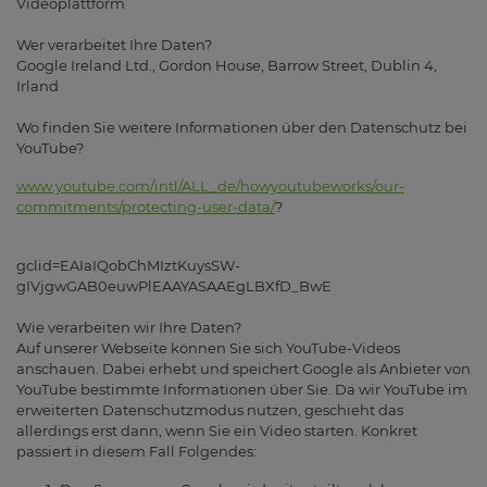
Videoplattform
Wer verarbeitet Ihre Daten?
Google Ireland Ltd., Gordon House, Barrow Street, Dublin 4,
Irland
Wo finden Sie weitere Informationen über den Datenschutz bei
YouTube?
www.youtube.com/intl/ALL_de/howyoutubeworks/our-
commitments/protecting-user-data/
?
gclid=EAIaIQobChMIztKuysSW-
gIVjgwGAB0euwPlEAAYASAAEgLBXfD_BwE
Wie verarbeiten wir Ihre Daten?
Auf unserer Webseite können Sie sich YouTube-Videos
anschauen. Dabei erhebt und speichert Google als Anbieter von
YouTube bestimmte Informationen über Sie. Da wir YouTube im
erweiterten Datenschutzmodus nutzen, geschieht das
allerdings erst dann, wenn Sie ein Video starten. Konkret
passiert in diesem Fall Folgendes: