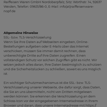
Raiffeisen Waren GmbH Nordoberpfalz, Sitz: Wörthstr. 14, 92637
Weiden, Telefon: 09631/86-0, E-Mail: info(at)raiffeisenware-
nopf.de
Allgemeine Hinweise
SSL- bzw. TLS-Verschlüsselung
Wenn Sie Ihre Daten auf Webseiten eingeben, Online-
Bestellungen aufgeben oder E-Mails über das Internet
verschicken, müssen Sie immer damit rechnen, dass
unberechtigte Dritte auf Ihre Daten zugreifen. Einen
vollständigen Schutz vor solchen Zugriffen gibt es nicht. Wir
setzen jedoch alles daran, Ihre Daten bestmöglich zu schützen
und die Sicherheitslücken zu schließen, soweit es uns möglich
ist.
Ein wichtiger Schutzmechanismus ist die SSL- bzw. TLS-
Verschlüsselung unserer Webseite, die dafür sorgt, dass Daten,
die Sie an uns übermitteln, nicht von Dritten mitgelesen
werden können. Sie erkennen die Verschlüsselung an dem
Schloss-Icon vor der eingegebenen Internetadresse in Ihrem
Browser und daran, dass unsere Internetadresse mit https://