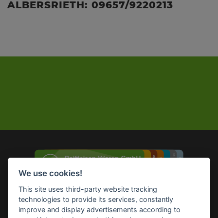
ALBERSRIETH: 09657/9220213
We use cookies!
This site uses third-party website tracking
technologies to provide its services, constantly
Impressum
Datenschutz
Widerruf-Formular
improve and display advertisements according to
Cookie-Einstellungen ändern