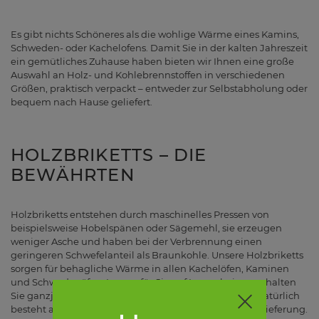
Es gibt nichts Schöneres als die wohlige Wärme eines Kamins,
Schweden- oder Kachelofens. Damit Sie in der kalten Jahreszeit
ein gemütliches Zuhause haben bieten wir Ihnen eine große
Auswahl an Holz- und Kohlebrennstoffen in verschiedenen
Größen, praktisch verpackt – entweder zur Selbstabholung oder
bequem nach Hause geliefert.
HOLZBRIKETTS – DIE
BEWÄHRTEN
Holzbriketts entstehen durch maschinelles Pressen von
beispielsweise Hobelspänen oder Sägemehl, sie erzeugen
weniger Asche und haben bei der Verbrennung einen
geringeren Schwefelanteil als Braunkohle. Unsere Holzbriketts
sorgen für behagliche Wärme in allen Kachelöfen, Kaminen
und Schwedenöfen. Immer für Sie auf Lager: bei uns erhalten
Sie ganzjährig verschiedene Arten von Holzbriketts - natürlich
besteht auch hier die Möglichkeit der Abholung oder Lieferung.