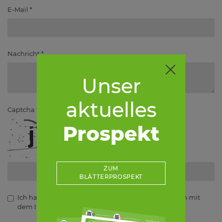
E-Mail
*
Nachricht
*
Unser
aktuelles
Captcha
*
Prospekt
ZUM
BLÄTTERPROSPEKT
Ich habe die
Datenschutzerklärung
gelesen und bin mit
dem Inhalt einverstanden.
*